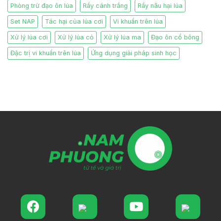
Phòng trừ đạo ôn lúa
Rầy cánh trắng
Rầy nâu hại lúa
Set NAP
Tác hại của lúa cơi
Vi khuẩn trên lúa
Xử lý lúa cơi
Xử lý lúa cỏ
Xử lý lúa ma
Đạo ôn cổ bông
Đặc trị vi khuẩn trên lúa
Ứng dụng giải pháp sinh học