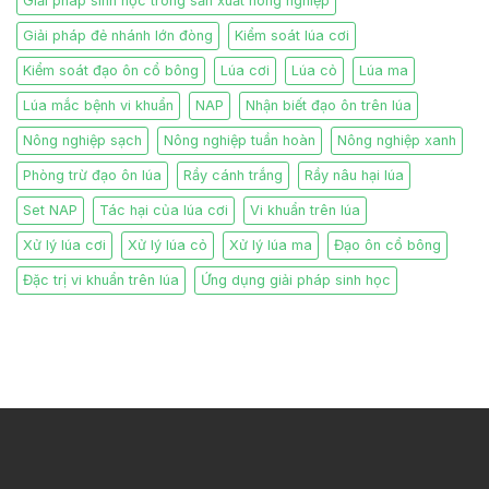
Giải pháp sinh học trong sản xuất nông nghiệp
Giải pháp đẻ nhánh lớn đòng
Kiểm soát lúa cơi
Kiểm soát đạo ôn cổ bông
Lúa cơi
Lúa cỏ
Lúa ma
Lúa mắc bệnh vi khuẩn
NAP
Nhận biết đạo ôn trên lúa
Nông nghiệp sạch
Nông nghiệp tuần hoàn
Nông nghiệp xanh
Phòng trừ đạo ôn lúa
Rầy cánh trắng
Rầy nâu hại lúa
Set NAP
Tác hại của lúa cơi
Vi khuẩn trên lúa
Xử lý lúa cơi
Xử lý lúa cỏ
Xử lý lúa ma
Đạo ôn cổ bông
Đặc trị vi khuẩn trên lúa
Ứng dụng giải pháp sinh học