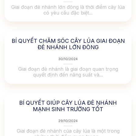
Giai đoạn đẻ nhánh lớn đòng là thời điểm cây lúa
có yêu cầu đặc biệt...
BÍ QUYẾT CHĂM SÓC CÂY LÚA GIAI ĐOẠN
ĐẺ NHÁNH LỚN ĐÒNG
30/10/2024
Giai đoạn đẻ nhánh là giai đoạn quan trọng
quyết định đến năng suất và...
BÍ QUYẾT GIÚP CÂY LÚA ĐẺ NHÁNH
MẠNH SINH TRƯỞNG TỐT
29/10/2024
Giai đoạn đẻ nhánh của cây lúa là một trong