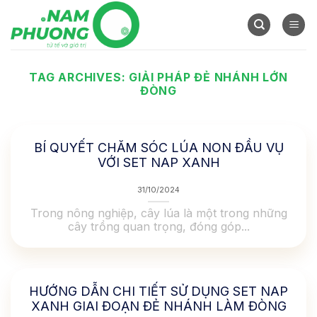
Skip
to
content
TAG ARCHIVES:
GIẢI PHÁP ĐẺ NHÁNH LỚN
ĐÒNG
BÍ QUYẾT CHĂM SÓC LÚA NON ĐẦU VỤ
VỚI SET NAP XANH
31/10/2024
Trong nông nghiệp, cây lúa là một trong những
cây trồng quan trọng, đóng góp...
HƯỚNG DẪN CHI TIẾT SỬ DỤNG SET NAP
XANH GIAI ĐOẠN ĐẺ NHÁNH LÀM ĐÒNG