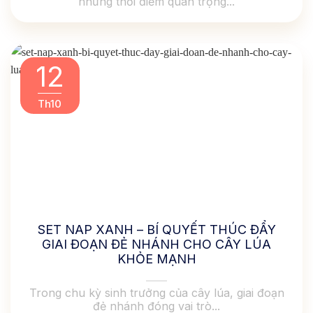
những thời điểm quan trọng...
12
Th10
SET NAP XANH – BÍ QUYẾT THÚC ĐẨY
GIAI ĐOẠN ĐẺ NHÁNH CHO CÂY LÚA
KHỎE MẠNH
Trong chu kỳ sinh trưởng của cây lúa, giai đoạn
đẻ nhánh đóng vai trò...