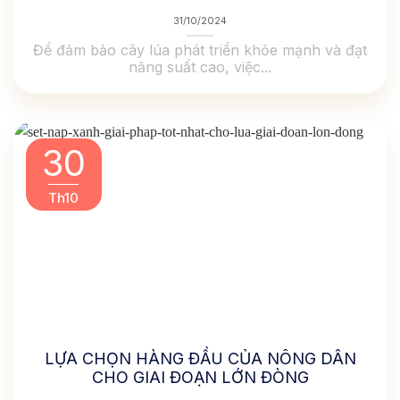
31/10/2024
Để đảm bảo cây lúa phát triển khỏe mạnh và đạt
năng suất cao, việc...
30
Th10
LỰA CHỌN HÀNG ĐẦU CỦA NÔNG DÂN
CHO GIAI ĐOẠN LỚN ĐÒNG