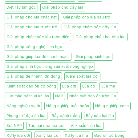
Diệt rầy tận gốc
Giải pháp cho cây lúa
Giải pháp cho lúa chắc hạt
Giải pháp cho lúa sau trổ
Giải pháp cho lúa trước trổ
Giải pháp chăm sóc cây lúa
Giải pháp chăm sóc lúa toàn diện
Giải pháp chắc hạt cho lúa
Giải pháp công nghệ sinh học
Giải pháp giúp lúa đẻ nhánh mạnh
Giải pháp sinh học
Giải pháp sinh học trong sản xuất nông nghiệp
Giải pháp đẻ nhánh lớn đòng
Kiểm soát lúa cơi
Kiểm soát đạo ôn cổ bông
Lúa cơi
Lúa cỏ
Lúa ma
Lúa mắc bệnh vi khuẩn
NAP
Nhận biết đạo ôn trên lúa
Nông nghiệp sạch
Nông nghiệp tuần hoàn
Nông nghiệp xanh
Phòng trừ đạo ôn lúa
Rầy cánh trắng
Rầy nâu hại lúa
Set NAP
Tác hại của lúa cơi
Vi khuẩn trên lúa
Xử lý lúa cơi
Xử lý lúa cỏ
Xử lý lúa ma
Đạo ôn cổ bông